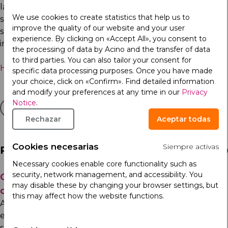
la trazabilidad de sus productos, y agradece a todos los
We use cookies to create statistics that help us to
socios y profesionales del
improve the quality of our website and your user
sector su comprensión.partners and professionals in the
experience. By clicking on «Accept All», you consent to
industry for their understanding.
the processing of data by Acino and the transfer of data
to third parties. You can also tailor your consent for
Haga clic para ver el documento original.
specific data processing purposes. Once you have made
your choice, click on «Confirm». Find detailed information
and modify your preferences at any time in our
Privacy
Notice
.
Rechazar
Aceptar todas
Cookies necesarias
Siempre activas
Related Articles
Necessary cookies enable core functionality such as
security, network management, and accessibility. You
Comunicado por Robo de Medicamento, 29
may disable these by changing your browser settings, but
de Julio de 2026
this may affect how the website functions.
A nuestros clientes, profesionales de la salud y público
en general: Con el compromiso de salvaguardar la
seguridad de los...