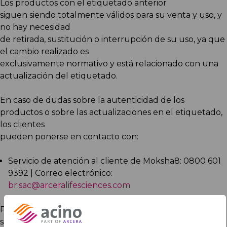
Los productos con el etiquetado anterior
siguen siendo totalmente válidos para su venta y uso, y
no hay necesidad
de retirada, sustitución o interrupción de su uso, ya que
el cambio realizado es
exclusivamente normativo y está relacionado con una
actualización del etiquetado.
En caso de dudas sobre la autenticidad de los
productos o sobre las actualizaciones en el etiquetado,
los clientes
pueden ponerse en contacto con:
Servicio de atención al cliente de Moksha8: 0800 601
9392 | Correo electrónico:
br.sac@arceralifesciences.com
Por último, M8 reafirma su compromiso con la
seguridad, la calidad, el cumplimiento normativo y