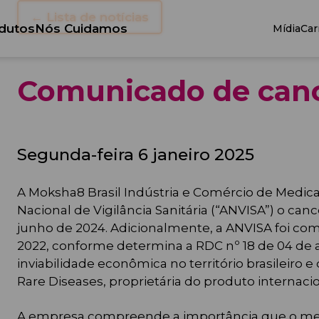
← Lista de notícias
dutos
Nós Cuidamos
Mídia
Car
Comunicado de canc
segunda-feira 6 janeiro 2025
A Moksha8 Brasil Indústria e Comércio de Medic
Nacional de Vigilância Sanitária (“ANVISA”) o c
junho de 2024. Adicionalmente, a ANVISA foi co
2022, conforme determina a RDC nº 18 de 04 de 
inviabilidade econômica no território brasileir
Rare Diseases, proprietária do produto internac
A empresa compreende a importância que o medic