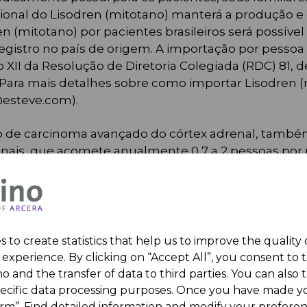
cional do Lisodren (mitotano) manterá a produção 
 (mitotano) por pacientes brasileiros será possível 
gistro no país de origem. A importação por pessoa f
o XII da Resolução de Diretoria Colegiada (RDC) 81,
Para mais detalhes sobre como importar Lisodren (mi
@esteve.com).
nto de carcinoma avançado do córtex adrenal, tamb
nais, que acomete anualmente 0,7 a 2 pessoas por m
 a cirurgia.
 sobre a melhor conduta para o tratamento. A M8 
 por meio de seu Serviço de Atendimento ao Cliente 
8pharma.com
 to create statistics that help us to improve the quality
experience. By clicking on “Accept All”, you consent to 
o and the transfer of data to third parties. You can also t
pecific data processing purposes. Once you have made yo
irm”. Find detailed information and modify your preferen