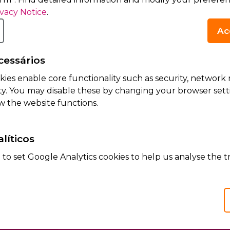
ivacy Notice
.
Ac
cessários
kies enable core functionality such as security, netwo
dicamentos,
Comunicad
ity. You may disable these by changing your browser setti
w the website functions.
Atualizaçã
público em geral:
Moksha8 Brasil Ind
líticos
s pacientes e...
(“M8”) vem a públi
das embalagens...
to set Google Analytics cookies to help us analyse the tr
Leia mais / Mais 