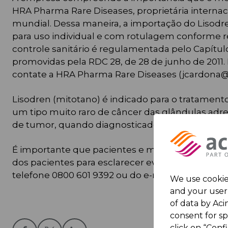
HRA Pharma Rare Diseases, proprietária interna
mundial. Dessa maneira, a importação do Lisodren
para uso individual e com rotulagem conforme re
controle sanitário é regulamentada pelo Capítul
promovidas pela RDC 28, de 28 de junho de 2011. 
contate a HRA Pharma Rare Diseases (jcardona
Lisodren (mitotano) é indicado para o tratame
um tipo muito raro de câncer das glândulas adre
de tumor, quando diagnosticado precocemente, é
É importante que pacientes e médicos conversem
dos pacientes para esclarecer eventuais dúvidas
telefone 0800 601 9392 ou do e-mail br.sac@m
We use cookies
and your user 
of data by Acin
consent for s
click on “Conf