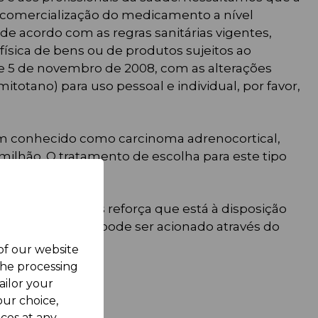
e comercialização do medicamento a nível
de acordo com as regras sanitárias vigentes,
ísica de bens ou de produtos sujeitos ao
 de 5 de novembro de 2008, com as alterações
totano) para uso pessoal e individual, por favor,
ém conhecido como carcinoma adrenocortical,
ilhão. O tratamento de escolha para este tipo
Pharmaceuticals reforça que está à disposição
(SAC). O serviço pode ser acionado através do
 of our website
the processing
ailor your
ur choice,
ces at any