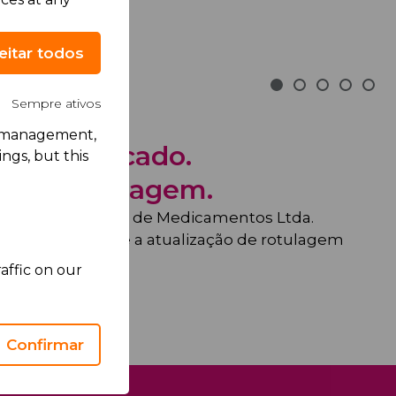
eitar todos
Sempre ativos
rk management,
o ao Mercado.
ngs, but this
o de Rotulagem.
ústria e Comércio de Medicamentos Ltda.
co informar sobre a atualização de rotulagem
affic on our
informação
Confirmar