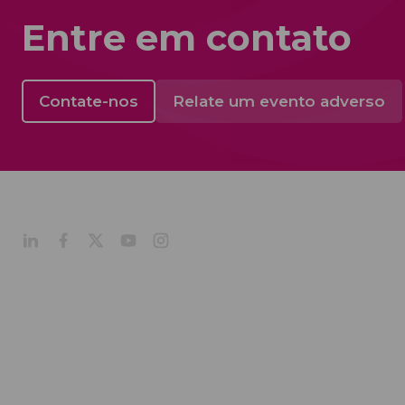
Entre em contato
Contate-nos
Relate um evento adverso
Acino na América L
Perfil Corporativo
Nossa Cultura
Nossa Liderança
Nossa História