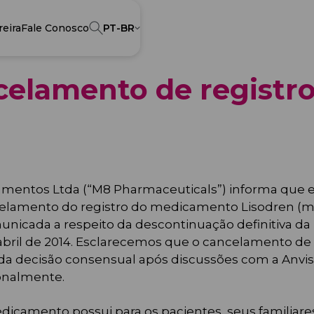
reira
Fale Conosco
PT-BR
elamento de registro
amentos Ltda (“M8 Pharmaceuticals”) informa que e
ancelamento do registro do medicamento Lisodren (m
municada a respeito da descontinuação definitiva 
abril de 2014. Esclarecemos que o cancelamento de 
o e da decisão consensual após discussões com a An
ionalmente.
amento possui para os pacientes, seus familiares 