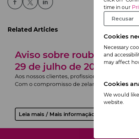
time in our
Pr
Recusar
Related Articles
Cookies ne
Necessary coo
Aviso sobre roubo de me
and accessibil
may affect ho
29 de julho de 2026
Aos nossos clientes, profissionais de saúde e 
Cookies ana
Com o compromisso de zelar pela segurança do
We would like 
website.
Leia mais / Mais informação